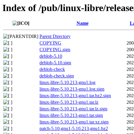
Index of /pub/linux-libre/releas
Name
La
Parent Directory
COPYING
200
COPYING.sign
200
deblob-5.10
202
deblob-5.10.sign
202
deblob-check
202
deblob-check.sign
202
linux-libre-5.10.213-gnu1.log
202
linux-libre-5.10.213-gnu1.log.sign
202
linux-libre-5.10.213-gnu1.tar.bz2.sign
202
linux-libre-5.10.213-gnu1.tar.lz
202
linux-libre-5.10.213-gnu1.tar.lz.sign
202
linux-libre-5.10.213-gnu1.tar.sign
202
linux-libre-5.10.213-gnu1.tar.xz.sign
202
patch-5.10-gnu1-5.10.213-gnu1.bz2
202