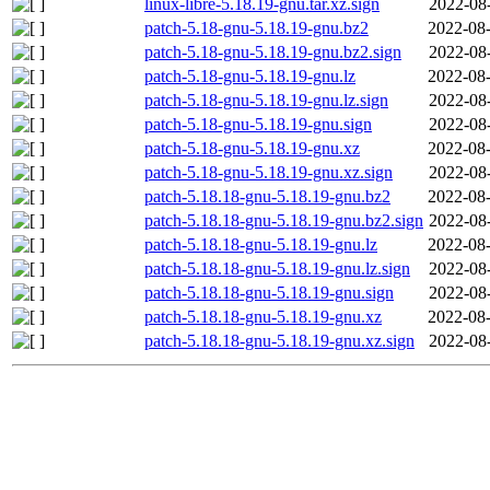
linux-libre-5.18.19-gnu.tar.xz.sign
2022-08
patch-5.18-gnu-5.18.19-gnu.bz2
2022-08-
patch-5.18-gnu-5.18.19-gnu.bz2.sign
2022-08
patch-5.18-gnu-5.18.19-gnu.lz
2022-08-
patch-5.18-gnu-5.18.19-gnu.lz.sign
2022-08
patch-5.18-gnu-5.18.19-gnu.sign
2022-08
patch-5.18-gnu-5.18.19-gnu.xz
2022-08-
patch-5.18-gnu-5.18.19-gnu.xz.sign
2022-08
patch-5.18.18-gnu-5.18.19-gnu.bz2
2022-08-
patch-5.18.18-gnu-5.18.19-gnu.bz2.sign
2022-08
patch-5.18.18-gnu-5.18.19-gnu.lz
2022-08-
patch-5.18.18-gnu-5.18.19-gnu.lz.sign
2022-08
patch-5.18.18-gnu-5.18.19-gnu.sign
2022-08
patch-5.18.18-gnu-5.18.19-gnu.xz
2022-08-
patch-5.18.18-gnu-5.18.19-gnu.xz.sign
2022-08