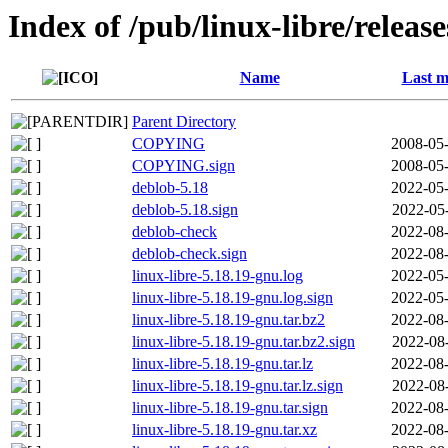
Index of /pub/linux-libre/relea
Name
Last m
Parent Directory
COPYING
2008-05-
COPYING.sign
2008-05-
deblob-5.18
2022-05-
deblob-5.18.sign
2022-05
deblob-check
2022-08-
deblob-check.sign
2022-08-
linux-libre-5.18.19-gnu.log
2022-05-
linux-libre-5.18.19-gnu.log.sign
2022-05-
linux-libre-5.18.19-gnu.tar.bz2
2022-08-
linux-libre-5.18.19-gnu.tar.bz2.sign
2022-08
linux-libre-5.18.19-gnu.tar.lz
2022-08-
linux-libre-5.18.19-gnu.tar.lz.sign
2022-08
linux-libre-5.18.19-gnu.tar.sign
2022-08-
linux-libre-5.18.19-gnu.tar.xz
2022-08-