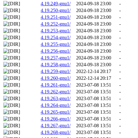
4.19.249-gnu1/
2024-09-18 23:00
-
4.19.250-gnu1/
2024-09-18 23:00
-
4.19.251-gnu1/
2024-09-18 23:00
-
4.19.252-gnu1/
2024-09-18 23:00
-
4.19.253-gnu1/
2024-09-18 23:00
-
4.19.254-gnu1/
2024-09-18 23:00
-
4.19.255-gnu1/
2024-09-18 23:00
-
4.19.256-gnu1/
2024-09-18 23:00
-
4.19.257-gnu1/
2024-09-18 23:00
-
4.19.258-gnu1/
2024-09-18 23:00
-
4.19.259-gnu1/
2022-12-14 20:17
-
4.19.260-gnu1/
2022-12-14 20:17
-
4.19.261-gnu1/
2023-07-08 13:51
-
4.19.262-gnu1/
2023-07-08 13:51
-
4.19.263-gnu1/
2023-07-08 13:51
-
4.19.264-gnu1/
2023-07-08 13:51
-
4.19.265-gnu1/
2023-07-08 13:51
-
4.19.266-gnu1/
2023-07-08 13:51
-
4.19.267-gnu1/
2023-07-08 13:51
-
4.19.268-gnu1/
2023-07-08 13:51
-