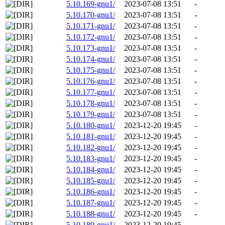
5.10.169-gnu1/
2023-07-08 13:51
-
5.10.170-gnu1/
2023-07-08 13:51
-
5.10.171-gnu1/
2023-07-08 13:51
-
5.10.172-gnu1/
2023-07-08 13:51
-
5.10.173-gnu1/
2023-07-08 13:51
-
5.10.174-gnu1/
2023-07-08 13:51
-
5.10.175-gnu1/
2023-07-08 13:51
-
5.10.176-gnu1/
2023-07-08 13:51
-
5.10.177-gnu1/
2023-07-08 13:51
-
5.10.178-gnu1/
2023-07-08 13:51
-
5.10.179-gnu1/
2023-07-08 13:51
-
5.10.180-gnu1/
2023-12-20 19:45
-
5.10.181-gnu1/
2023-12-20 19:45
-
5.10.182-gnu1/
2023-12-20 19:45
-
5.10.183-gnu1/
2023-12-20 19:45
-
5.10.184-gnu1/
2023-12-20 19:45
-
5.10.185-gnu1/
2023-12-20 19:45
-
5.10.186-gnu1/
2023-12-20 19:45
-
5.10.187-gnu1/
2023-12-20 19:45
-
5.10.188-gnu1/
2023-12-20 19:45
-
5.10.189-gnu1/
2023-12-20 19:45
-