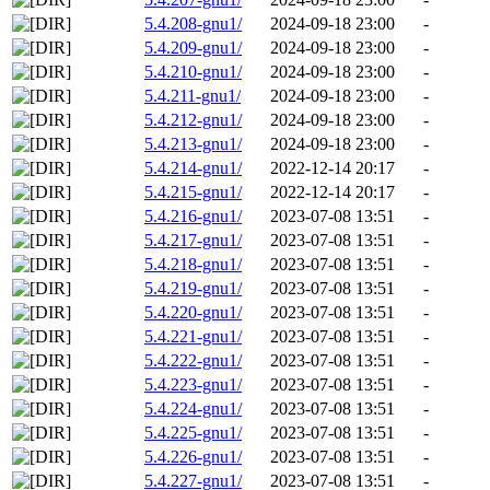
5.4.208-gnu1/
2024-09-18 23:00
-
5.4.209-gnu1/
2024-09-18 23:00
-
5.4.210-gnu1/
2024-09-18 23:00
-
5.4.211-gnu1/
2024-09-18 23:00
-
5.4.212-gnu1/
2024-09-18 23:00
-
5.4.213-gnu1/
2024-09-18 23:00
-
5.4.214-gnu1/
2022-12-14 20:17
-
5.4.215-gnu1/
2022-12-14 20:17
-
5.4.216-gnu1/
2023-07-08 13:51
-
5.4.217-gnu1/
2023-07-08 13:51
-
5.4.218-gnu1/
2023-07-08 13:51
-
5.4.219-gnu1/
2023-07-08 13:51
-
5.4.220-gnu1/
2023-07-08 13:51
-
5.4.221-gnu1/
2023-07-08 13:51
-
5.4.222-gnu1/
2023-07-08 13:51
-
5.4.223-gnu1/
2023-07-08 13:51
-
5.4.224-gnu1/
2023-07-08 13:51
-
5.4.225-gnu1/
2023-07-08 13:51
-
5.4.226-gnu1/
2023-07-08 13:51
-
5.4.227-gnu1/
2023-07-08 13:51
-