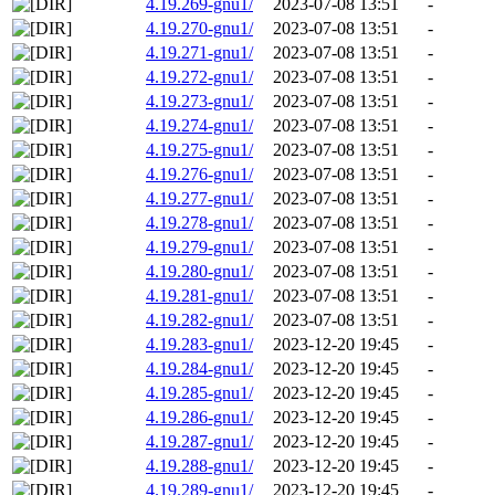
4.19.269-gnu1/
2023-07-08 13:51
-
4.19.270-gnu1/
2023-07-08 13:51
-
4.19.271-gnu1/
2023-07-08 13:51
-
4.19.272-gnu1/
2023-07-08 13:51
-
4.19.273-gnu1/
2023-07-08 13:51
-
4.19.274-gnu1/
2023-07-08 13:51
-
4.19.275-gnu1/
2023-07-08 13:51
-
4.19.276-gnu1/
2023-07-08 13:51
-
4.19.277-gnu1/
2023-07-08 13:51
-
4.19.278-gnu1/
2023-07-08 13:51
-
4.19.279-gnu1/
2023-07-08 13:51
-
4.19.280-gnu1/
2023-07-08 13:51
-
4.19.281-gnu1/
2023-07-08 13:51
-
4.19.282-gnu1/
2023-07-08 13:51
-
4.19.283-gnu1/
2023-12-20 19:45
-
4.19.284-gnu1/
2023-12-20 19:45
-
4.19.285-gnu1/
2023-12-20 19:45
-
4.19.286-gnu1/
2023-12-20 19:45
-
4.19.287-gnu1/
2023-12-20 19:45
-
4.19.288-gnu1/
2023-12-20 19:45
-
4.19.289-gnu1/
2023-12-20 19:45
-