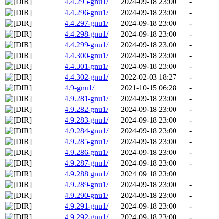
4.4.295-gnu1/
2024-09-18 23:00
-
4.4.296-gnu1/
2024-09-18 23:00
-
4.4.297-gnu1/
2024-09-18 23:00
-
4.4.298-gnu1/
2024-09-18 23:00
-
4.4.299-gnu1/
2024-09-18 23:00
-
4.4.300-gnu1/
2024-09-18 23:00
-
4.4.301-gnu1/
2024-09-18 23:00
-
4.4.302-gnu1/
2022-02-03 18:27
-
4.9-gnu1/
2021-10-15 06:28
-
4.9.281-gnu1/
2024-09-18 23:00
-
4.9.282-gnu1/
2024-09-18 23:00
-
4.9.283-gnu1/
2024-09-18 23:00
-
4.9.284-gnu1/
2024-09-18 23:00
-
4.9.285-gnu1/
2024-09-18 23:00
-
4.9.286-gnu1/
2024-09-18 23:00
-
4.9.287-gnu1/
2024-09-18 23:00
-
4.9.288-gnu1/
2024-09-18 23:00
-
4.9.289-gnu1/
2024-09-18 23:00
-
4.9.290-gnu1/
2024-09-18 23:00
-
4.9.291-gnu1/
2024-09-18 23:00
-
4.9.292-gnu1/
2024-09-18 23:00
-