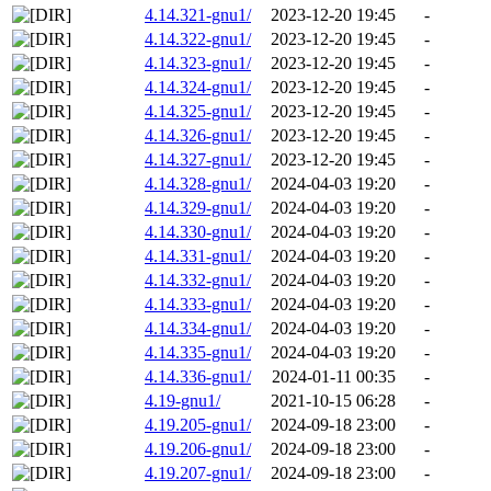
4.14.321-gnu1/
2023-12-20 19:45
-
4.14.322-gnu1/
2023-12-20 19:45
-
4.14.323-gnu1/
2023-12-20 19:45
-
4.14.324-gnu1/
2023-12-20 19:45
-
4.14.325-gnu1/
2023-12-20 19:45
-
4.14.326-gnu1/
2023-12-20 19:45
-
4.14.327-gnu1/
2023-12-20 19:45
-
4.14.328-gnu1/
2024-04-03 19:20
-
4.14.329-gnu1/
2024-04-03 19:20
-
4.14.330-gnu1/
2024-04-03 19:20
-
4.14.331-gnu1/
2024-04-03 19:20
-
4.14.332-gnu1/
2024-04-03 19:20
-
4.14.333-gnu1/
2024-04-03 19:20
-
4.14.334-gnu1/
2024-04-03 19:20
-
4.14.335-gnu1/
2024-04-03 19:20
-
4.14.336-gnu1/
2024-01-11 00:35
-
4.19-gnu1/
2021-10-15 06:28
-
4.19.205-gnu1/
2024-09-18 23:00
-
4.19.206-gnu1/
2024-09-18 23:00
-
4.19.207-gnu1/
2024-09-18 23:00
-