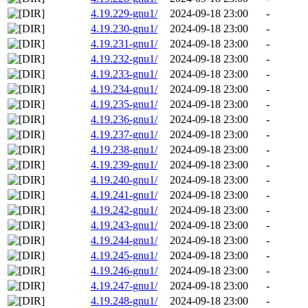
4.19.229-gnu1/
2024-09-18 23:00
-
4.19.230-gnu1/
2024-09-18 23:00
-
4.19.231-gnu1/
2024-09-18 23:00
-
4.19.232-gnu1/
2024-09-18 23:00
-
4.19.233-gnu1/
2024-09-18 23:00
-
4.19.234-gnu1/
2024-09-18 23:00
-
4.19.235-gnu1/
2024-09-18 23:00
-
4.19.236-gnu1/
2024-09-18 23:00
-
4.19.237-gnu1/
2024-09-18 23:00
-
4.19.238-gnu1/
2024-09-18 23:00
-
4.19.239-gnu1/
2024-09-18 23:00
-
4.19.240-gnu1/
2024-09-18 23:00
-
4.19.241-gnu1/
2024-09-18 23:00
-
4.19.242-gnu1/
2024-09-18 23:00
-
4.19.243-gnu1/
2024-09-18 23:00
-
4.19.244-gnu1/
2024-09-18 23:00
-
4.19.245-gnu1/
2024-09-18 23:00
-
4.19.246-gnu1/
2024-09-18 23:00
-
4.19.247-gnu1/
2024-09-18 23:00
-
4.19.248-gnu1/
2024-09-18 23:00
-