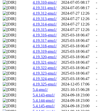
4.19.310-gnu1/
2024-07-05 08:17
-
4.19.311-gnu1/
2024-07-05 08:17
-
4.19.312-gnu1/
2024-07-27 12:26
-
4.19.313-gnu1/
2024-07-27 12:26
-
4.19.314-gnu1/
2024-07-27 12:26
-
4.19.315-gnu1/
2024-07-27 12:26
-
4.19.316-gnu1/
2025-03-18 06:47
-
4.19.317-gnu1/
2025-03-18 06:47
-
4.19.318-gnu1/
2025-03-18 06:47
-
4.19.319-gnu1/
2025-03-18 06:47
-
4.19.320-gnu1/
2025-03-18 06:47
-
4.19.321-gnu1/
2025-03-18 06:47
-
4.19.322-gnu1/
2025-03-18 06:47
-
4.19.323-gnu1/
2025-03-18 06:47
-
4.19.324-gnu1/
2025-03-18 06:47
-
4.19.325-gnu1/
2024-12-05 17:06
-
5.4-gnu1/
2021-10-15 06:28
-
5.4.143-gnu1/
2024-09-18 23:00
-
5.4.144-gnu1/
2024-09-18 23:00
-
5.4.145-gnu1/
2024-09-18 23:00
-