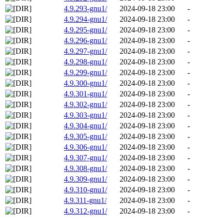
4.9.293-gnu1/
2024-09-18 23:00
-
4.9.294-gnu1/
2024-09-18 23:00
-
4.9.295-gnu1/
2024-09-18 23:00
-
4.9.296-gnu1/
2024-09-18 23:00
-
4.9.297-gnu1/
2024-09-18 23:00
-
4.9.298-gnu1/
2024-09-18 23:00
-
4.9.299-gnu1/
2024-09-18 23:00
-
4.9.300-gnu1/
2024-09-18 23:00
-
4.9.301-gnu1/
2024-09-18 23:00
-
4.9.302-gnu1/
2024-09-18 23:00
-
4.9.303-gnu1/
2024-09-18 23:00
-
4.9.304-gnu1/
2024-09-18 23:00
-
4.9.305-gnu1/
2024-09-18 23:00
-
4.9.306-gnu1/
2024-09-18 23:00
-
4.9.307-gnu1/
2024-09-18 23:00
-
4.9.308-gnu1/
2024-09-18 23:00
-
4.9.309-gnu1/
2024-09-18 23:00
-
4.9.310-gnu1/
2024-09-18 23:00
-
4.9.311-gnu1/
2024-09-18 23:00
-
4.9.312-gnu1/
2024-09-18 23:00
-