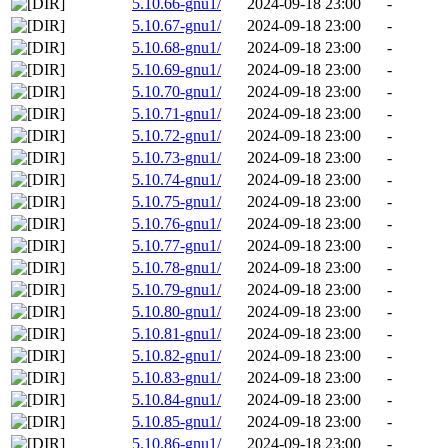
5.10.66-gnu1/
2024-09-18 23:00
-
5.10.67-gnu1/
2024-09-18 23:00
-
5.10.68-gnu1/
2024-09-18 23:00
-
5.10.69-gnu1/
2024-09-18 23:00
-
5.10.70-gnu1/
2024-09-18 23:00
-
5.10.71-gnu1/
2024-09-18 23:00
-
5.10.72-gnu1/
2024-09-18 23:00
-
5.10.73-gnu1/
2024-09-18 23:00
-
5.10.74-gnu1/
2024-09-18 23:00
-
5.10.75-gnu1/
2024-09-18 23:00
-
5.10.76-gnu1/
2024-09-18 23:00
-
5.10.77-gnu1/
2024-09-18 23:00
-
5.10.78-gnu1/
2024-09-18 23:00
-
5.10.79-gnu1/
2024-09-18 23:00
-
5.10.80-gnu1/
2024-09-18 23:00
-
5.10.81-gnu1/
2024-09-18 23:00
-
5.10.82-gnu1/
2024-09-18 23:00
-
5.10.83-gnu1/
2024-09-18 23:00
-
5.10.84-gnu1/
2024-09-18 23:00
-
5.10.85-gnu1/
2024-09-18 23:00
-
5.10.86-gnu1/
2024-09-18 23:00
-