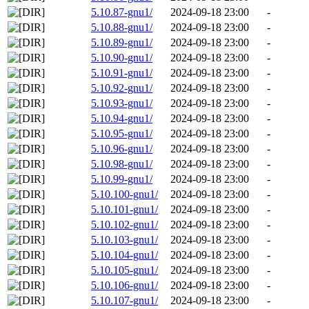
5.10.87-gnu1/
2024-09-18 23:00
-
5.10.88-gnu1/
2024-09-18 23:00
-
5.10.89-gnu1/
2024-09-18 23:00
-
5.10.90-gnu1/
2024-09-18 23:00
-
5.10.91-gnu1/
2024-09-18 23:00
-
5.10.92-gnu1/
2024-09-18 23:00
-
5.10.93-gnu1/
2024-09-18 23:00
-
5.10.94-gnu1/
2024-09-18 23:00
-
5.10.95-gnu1/
2024-09-18 23:00
-
5.10.96-gnu1/
2024-09-18 23:00
-
5.10.98-gnu1/
2024-09-18 23:00
-
5.10.99-gnu1/
2024-09-18 23:00
-
5.10.100-gnu1/
2024-09-18 23:00
-
5.10.101-gnu1/
2024-09-18 23:00
-
5.10.102-gnu1/
2024-09-18 23:00
-
5.10.103-gnu1/
2024-09-18 23:00
-
5.10.104-gnu1/
2024-09-18 23:00
-
5.10.105-gnu1/
2024-09-18 23:00
-
5.10.106-gnu1/
2024-09-18 23:00
-
5.10.107-gnu1/
2024-09-18 23:00
-