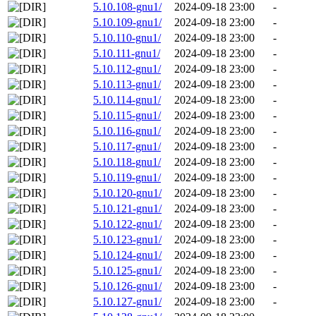
5.10.108-gnu1/
2024-09-18 23:00
-
5.10.109-gnu1/
2024-09-18 23:00
-
5.10.110-gnu1/
2024-09-18 23:00
-
5.10.111-gnu1/
2024-09-18 23:00
-
5.10.112-gnu1/
2024-09-18 23:00
-
5.10.113-gnu1/
2024-09-18 23:00
-
5.10.114-gnu1/
2024-09-18 23:00
-
5.10.115-gnu1/
2024-09-18 23:00
-
5.10.116-gnu1/
2024-09-18 23:00
-
5.10.117-gnu1/
2024-09-18 23:00
-
5.10.118-gnu1/
2024-09-18 23:00
-
5.10.119-gnu1/
2024-09-18 23:00
-
5.10.120-gnu1/
2024-09-18 23:00
-
5.10.121-gnu1/
2024-09-18 23:00
-
5.10.122-gnu1/
2024-09-18 23:00
-
5.10.123-gnu1/
2024-09-18 23:00
-
5.10.124-gnu1/
2024-09-18 23:00
-
5.10.125-gnu1/
2024-09-18 23:00
-
5.10.126-gnu1/
2024-09-18 23:00
-
5.10.127-gnu1/
2024-09-18 23:00
-