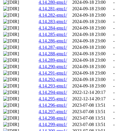
4.14.280-gnu1/
2024-09-18 23:00
-
4.14.281-gnu1/
2024-09-18 23:00
-
4.14.282-gnu1/
2024-09-18 23:00
-
4.14.283-gnu1/
2024-09-18 23:00
-
4.14.284-gnu1/
2024-09-18 23:00
-
4.14.285-gnu1/
2024-09-18 23:00
-
4.14.286-gnu1/
2024-09-18 23:00
-
4.14.287-gnu1/
2024-09-18 23:00
-
4.14.288-gnu1/
2024-09-18 23:00
-
4.14.289-gnu1/
2024-09-18 23:00
-
4.14.290-gnu1/
2024-09-18 23:00
-
4.14.291-gnu1/
2024-09-18 23:00
-
4.14.292-gnu1/
2024-09-18 23:00
-
4.14.293-gnu1/
2024-09-18 23:00
-
4.14.294-gnu1/
2022-12-14 20:17
-
4.14.295-gnu1/
2022-12-14 20:17
-
4.14.296-gnu1/
2023-07-08 13:51
-
4.14.297-gnu1/
2023-07-08 13:51
-
4.14.298-gnu1/
2023-07-08 13:51
-
4.14.299-gnu1/
2023-07-08 13:51
-
4.14.300-gnu1/
2023-07-08 13:51
-